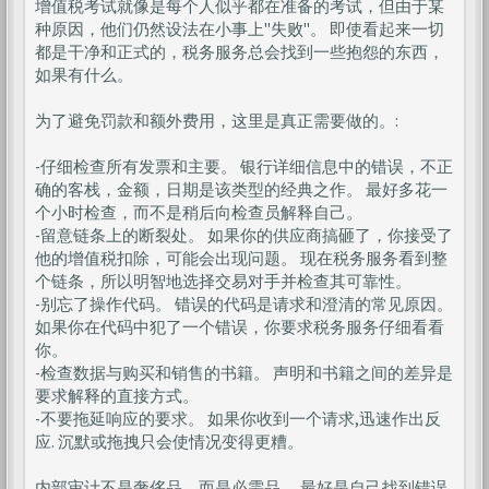
增值税考试就像是每个人似乎都在准备的考试，但由于某
种原因，他们仍然设法在小事上"失败"。 即使看起来一切
都是干净和正式的，税务服务总会找到一些抱怨的东西，
如果有什么。
为了避免罚款和额外费用，这里是真正需要做的。:
-仔细检查所有发票和主要。 银行详细信息中的错误，不正
确的客栈，金额，日期是该类型的经典之作。 最好多花一
个小时检查，而不是稍后向检查员解释自己。
-留意链条上的断裂处。 如果你的供应商搞砸了，你接受了
他的增值税扣除，可能会出现问题。 现在税务服务看到整
个链条，所以明智地选择交易对手并检查其可靠性。
-别忘了操作代码。 错误的代码是请求和澄清的常见原因。
如果你在代码中犯了一个错误，你要求税务服务仔细看看
你。
-检查数据与购买和销售的书籍。 声明和书籍之间的差异是
要求解释的直接方式。
-不要拖延响应的要求。 如果你收到一个请求,迅速作出反
应. 沉默或拖拽只会使情况变得更糟。
内部审计不是奢侈品，而是必需品。 最好是自己找到错误