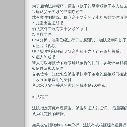
为了启动法律程序，原告（孩子的母亲或孩子本人在达
1. 确认父子关系的申索陈述书
载有案件的情况、确立亲子鉴定的要求和所附文件清
2. 儿童出生证明书
确认文件中没有关于父亲的条目.
3. 医疗文件
DNA分析，如果已经进行了自愿测试，确认父亲和孩
4. 照片和视频
联合照片和视频证明父亲和孩子之间存在密切关系。
5. 证人陈述书
证人可以与孩子的母亲确认被告的住所，参与怀孕和
6. 信件及私人信件
交换信件，短信包含被告承认亲子鉴定的直接或间接
7. 收到国家费用的支付
考虑承认父子关系的索赔的成本是300卢布。
司法程序
法院指定开庭审理原告、被告和证人的证词。 最重要的
成为决定性的证据。
如果被告拒绝参与DNA分析，法院有权根据现有证据